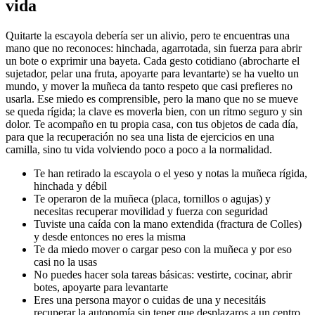
vida
Quitarte la escayola debería ser un alivio, pero te encuentras una
mano que no reconoces: hinchada, agarrotada, sin fuerza para abrir
un bote o exprimir una bayeta. Cada gesto cotidiano (abrocharte el
sujetador, pelar una fruta, apoyarte para levantarte) se ha vuelto un
mundo, y mover la muñeca da tanto respeto que casi prefieres no
usarla. Ese miedo es comprensible, pero
la mano que no se mueve
se queda rígida; la clave es moverla bien, con un ritmo seguro y sin
dolor
. Te acompaño en tu propia casa, con tus objetos de cada día,
para que la recuperación no sea una lista de ejercicios en una
camilla, sino tu vida volviendo poco a poco a la normalidad.
Te han retirado la escayola o el yeso y notas la muñeca rígida,
hinchada y débil
Te operaron de la muñeca (placa, tornillos o agujas) y
necesitas recuperar movilidad y fuerza con seguridad
Tuviste una caída con la mano extendida (fractura de Colles)
y desde entonces no eres la misma
Te da miedo mover o cargar peso con la muñeca y por eso
casi no la usas
No puedes hacer sola tareas básicas: vestirte, cocinar, abrir
botes, apoyarte para levantarte
Eres una persona mayor o cuidas de una y necesitáis
recuperar la autonomía sin tener que desplazaros a un centro