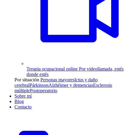
Terapia ocupacional online
Por videollamada, estés
donde estés
Por situación
Personas mayores
Ictus y daño
cerebral
Párkinson
Alzhéimer y demencias
Esclerosis
múltiple
Postoperatorio
Sobre mí
Blog
Contacto