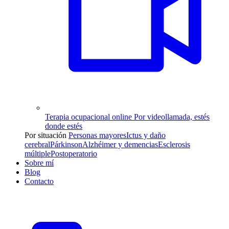
Terapia ocupacional online
Por videollamada, estés
donde estés
Por situación
Personas mayores
Ictus y daño
cerebral
Párkinson
Alzhéimer y demencias
Esclerosis
múltiple
Postoperatorio
Sobre mí
Blog
Contacto