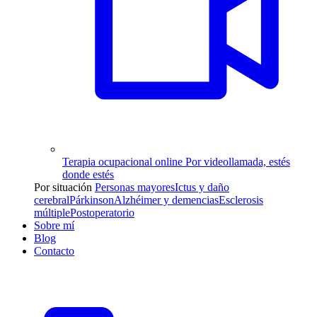
Terapia ocupacional online
Por videollamada, estés
donde estés
Por situación
Personas mayores
Ictus y daño
cerebral
Párkinson
Alzhéimer y demencias
Esclerosis
múltiple
Postoperatorio
Sobre mí
Blog
Contacto