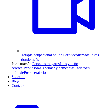
Terapia ocupacional online
Por videollamada, estés
donde estés
Por situación
Personas mayores
Ictus y daño
cerebral
Párkinson
Alzhéimer y demencias
Esclerosis
múltiple
Postoperatorio
Sobre mí
Blog
Contacto