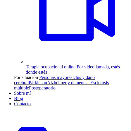
Terapia ocupacional online
Por videollamada, estés
donde estés
Por situación
Personas mayores
Ictus y daño
cerebral
Párkinson
Alzhéimer y demencias
Esclerosis
múltiple
Postoperatorio
Sobre mí
Blog
Contacto